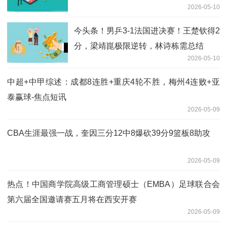
2026-05-10
点
今头条！男乒3-1法国进决赛！王楚钦得2
分，梁靖崑极限逆转，林诗栋需总结
2026-05-10
中超+中甲综述：成都8连胜+重庆4轮不胜，梅州4连败+亚
泰赢球-焦点短讯
2026-05-09
CBA生涯最强一战，奎因三分12中8爆砍39分9篮板8助攻
2026-05-09
热点！中国商学院高级工商管理硕士（EMBA）足球联合会
第六届全国邀请赛五月将在西安开赛
2026-05-09