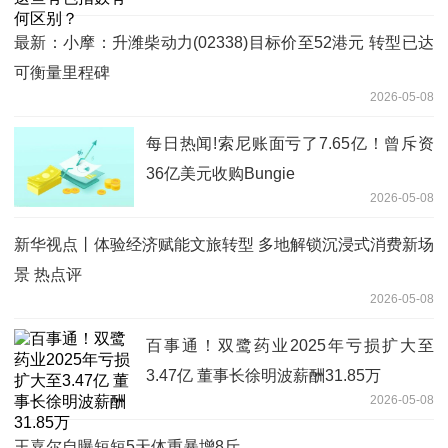
最新：小摩：升潍柴动力(02338)目标价至52港元 转型已达
可衡量里程碑
2026-05-08
每日热闻!索尼账面亏了7.65亿！曾斥资
36亿美元收购Bungie
2026-05-08
新华视点丨体验经济赋能文旅转型 多地解锁沉浸式消费新场
景 热点评
2026-05-08
百事通！双鹭药业2025年亏损扩大至
3.47亿 董事长徐明波薪酬31.85万
2026-05-08
王嘉尔自曝短短5天体重暴增8斤