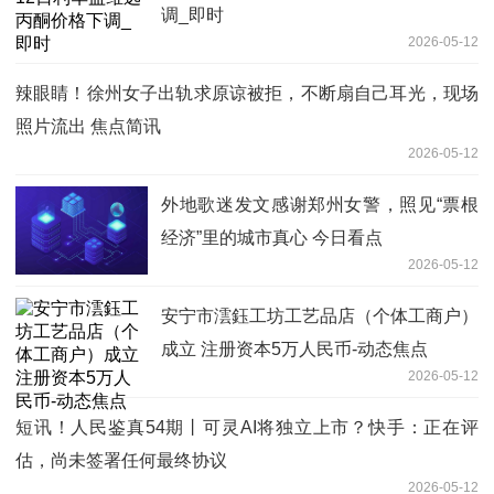
调_即时
2026-05-12
辣眼睛！徐州女子出轨求原谅被拒，不断扇自己耳光，现场
照片流出 焦点简讯
2026-05-12
外地歌迷发文感谢郑州女警，照见“票根
经济”里的城市真心 今日看点
2026-05-12
安宁市澐鈺工坊工艺品店（个体工商户）
成立 注册资本5万人民币-动态焦点
2026-05-12
短讯！人民鉴真54期丨可灵AI将独立上市？快手：正在评
估，尚未签署任何最终协议
2026-05-12