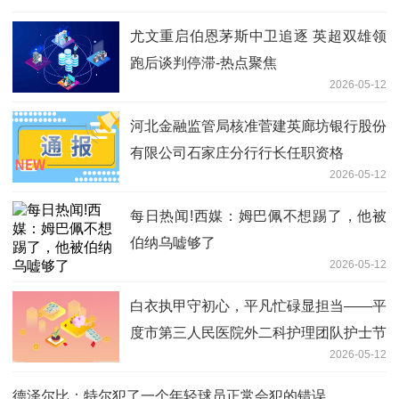
尤文重启伯恩茅斯中卫追逐 英超双雄领
跑后谈判停滞-热点聚焦
2026-05-12
河北金融监管局核准菅建英廊坊银行股份
有限公司石家庄分行行长任职资格
2026-05-12
每日热闻!西媒：姆巴佩不想踢了，他被
伯纳乌嘘够了
2026-05-12
白衣执甲守初心，平凡忙碌显担当——平
度市第三人民医院外二科护理团队护士节
2026-05-12
献礼 今热点
德泽尔比：特尔犯了一个年轻球员正常会犯的错误