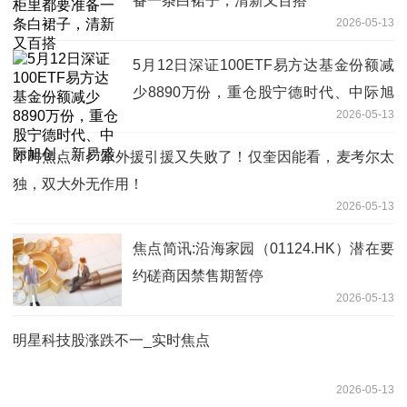
备一条白裙子，清新又百搭
2026-05-13
5月12日深证100ETF易方达基金份额减
少8890万份，重仓股宁德时代、中际旭
2026-05-13
创、新易盛
即时焦点：广东外援引援又失败了！仅奎因能看，麦考尔太
独，双大外无作用！
2026-05-13
焦点简讯:沿海家园（01124.HK）潜在要
约磋商因禁售期暂停
2026-05-13
明星科技股涨跌不一_实时焦点
2026-05-13