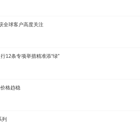
阵获全球客户高度关注
12条专项举措精准添“绿”
醇价格趋稳
系列