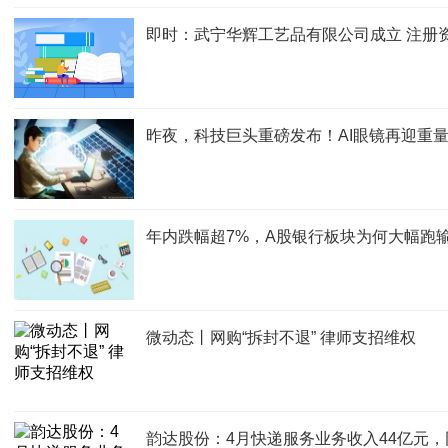
即时：武宁华辉工艺品有限公司成立 注册资
昨夜，科技巨头重磅发布！AI眼镜再迎重
年内跌幅超7%，A股银行板块为何大幅跑
微动态丨网购“拆封不退” 律师支招维权
韵达股份：4月快递服务业务收入44亿元，