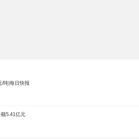
元/吨|每日快报
额5.41亿元