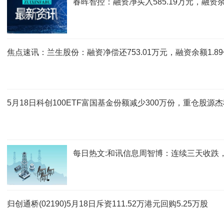
春晖智控：融资净买入585.19万元，融资余
焦点速讯：兰生股份：融资净偿还753.01万元，融资余额1.8
5月18日科创100ETF富国基金份额减少300万份，重仓股
每日热文:和讯信息周智博：连续三天收跌
归创通桥(02190)5月18日斥资111.52万港元回购5.25万股