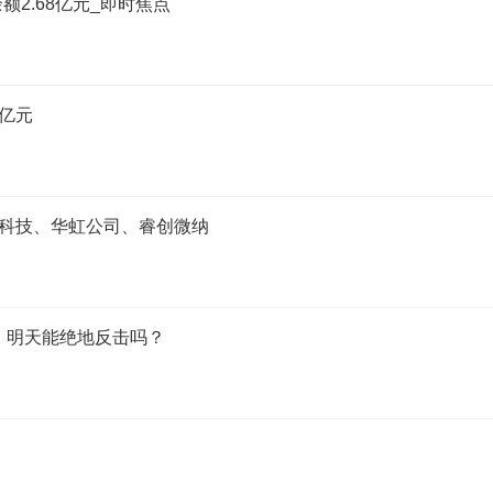
额2.68亿元_即时焦点
9亿元
源杰科技、华虹公司、睿创微纳
，明天能绝地反击吗？