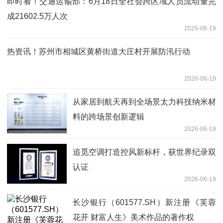
即时看！交通运输部：6月18日全社会跨区域人员流动量完
成21602.5万人次
2026-06-19
热资讯！苏州市相城区黄桥街道大庄村开展防汛行动
2026-06-19
从家居到航天再到全场景太力科技纳米材
料的跨场景创新逻辑
2026-06-19
追觅空调打造控风新标杆，获世界纪录双
认证
2026-06-19
长沙银行（601577.SH）新注册《芙蓉
花开 财富人生》美术作品的著作权