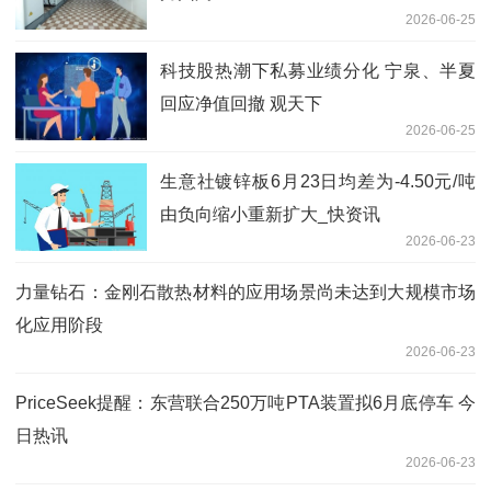
2026-06-25
科技股热潮下私募业绩分化 宁泉、半夏
回应净值回撤 观天下
2026-06-25
生意社镀锌板6月23日均差为-4.50元/吨
由负向缩小重新扩大_快资讯
2026-06-23
力量钻石：金刚石散热材料的应用场景尚未达到大规模市场
化应用阶段
2026-06-23
PriceSeek提醒：东营联合250万吨PTA装置拟6月底停车 今
日热讯
2026-06-23