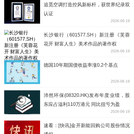
追觅空调打造控风新标杆，获世界纪录双
认证
2026-06-19
长沙银行（601577.SH）新注册《芙蓉
花开 财富人生》美术作品的著作权
2026-06-19
德国10年期国债收益率涨0.2个基点
2026-06-19
沛然环保(08320.HK)发布年度业绩，股
东应占溢利110万港元 同比扭亏为盈
2026-06-19
速看：[快讯]金开新能回购公司股份情况