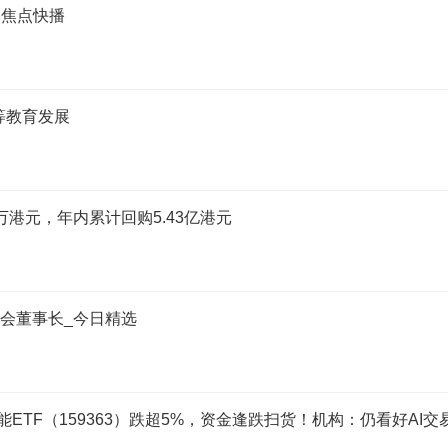
 焦点快播
等教育发展
.49万港元，年内累计回购5.43亿港元
事会董事长_今日精选
ETF（159363）跌超5%，资金逢跌扫货！机构：仍看好AI交