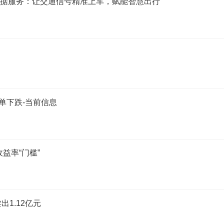
”数据服务：让交通信号精准上车，赋能智慧出行
单下跌-当前信息
益率“门槛”
出1.12亿元