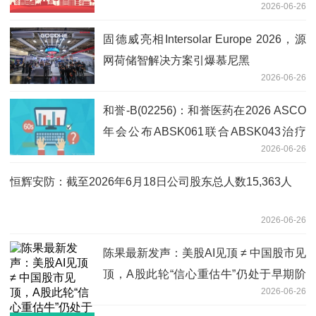
2026-06-26
固德威亮相Intersolar Europe 2026，源
网荷储智解决方案引爆慕尼黑
2026-06-26
和誉-B(02256)：和誉医药在2026 ASCO
年会公布ABSK061联合ABSK043治疗
2026-06-26
FGFR2阳性晚期GC/GEJC II期研究结果
观天下
恒辉安防：截至2026年6月18日公司股东总人数15,363人
2026-06-26
陈果最新发声：美股AI见顶 ≠ 中国股市见
顶，A股此轮“信心重估牛”仍处于早期阶
2026-06-26
段，行情路还很长 即时焦点