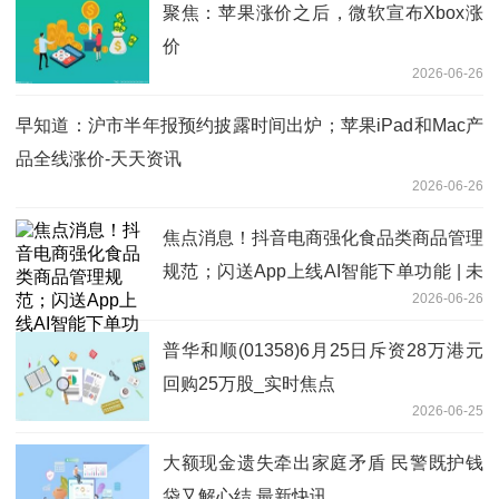
聚焦：苹果涨价之后，微软宣布Xbox涨
价
2026-06-26
早知道：沪市半年报预约披露时间出炉；苹果iPad和Mac产
品全线涨价-天天资讯
2026-06-26
焦点消息！抖音电商强化食品类商品管理
规范；闪送App上线AI智能下单功能 | 未
2026-06-26
来商业早参
普华和顺(01358)6月25日斥资28万港元
回购25万股_实时焦点
2026-06-25
大额现金遗失牵出家庭矛盾 民警既护钱
袋又解心结 最新快讯