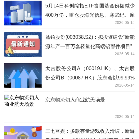
5月14日科创综指ETF富国基金份额减少
400万份，重仓股海光信息、寒武纪、摩
2026-05-15
尔线程 今日快看
鑫铂股份(003038.SZ)：拟投资建设“新能
源年产一百万套轻量化高端铝部件项目”_
2026-05-14
焦点资讯
太古股份公司A（00019.HK）、太古股
份公司B（00087.HK）股东会以99.99%
2026-05-14
赞成票通过回购授权_时快讯
京东物流切入商业航天场景
2026-05-14
三七互娱：多款存量游戏收入滑坡，新游