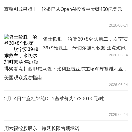
豪赌AI成果颇丰！软银已从OpenAI投资中大赚450亿美元
2026-05-14
骑士险胜！哈登30+8全队第二，坎宁安
39+9难救主，米切尔加时救赎 焦点短讯
2026-05-14
【聚看点】西甲焦点战：比利亚雷亚尔主场对阵塞维利亚，
美国观众观赛指南
2026-05-14
5月14日生意社锦纶DTY基准价为17200.00元/吨
2026-05-14
周六福控股股东自愿延长限售期承诺