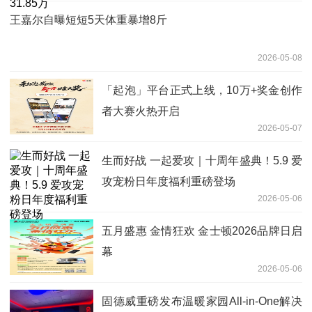
王嘉尔自曝短短5天体重暴增8斤
2026-05-08
「起泡」平台正式上线，10万+奖金创作
者大赛火热开启
2026-05-07
生而好战 一起爱攻｜十周年盛典！5.9 爱
攻宠粉日年度福利重磅登场
2026-05-06
五月盛惠 金情狂欢 金士顿2026品牌日启
幕
2026-05-06
固德威重磅发布温暖家园All-in-One解决