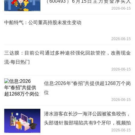
（600493）6月15日主力资金净买入
2026-06-15
273.78万元
中船特气：公司董高持股未发生变动
2026-06-15
三达膜：目前公司通过多种途径强化回款管控，改善现金
流-每日热门
2026-06-15
信息:2026年“春招”共提供超1268万个岗
位
2026-06-15
潜水游客在长沙一海洋公园被鲨鱼咬伤，
头部缝针脸部塌陷共有9个牙印，视频拍
2026-06-15
下咬人瞬间—— 观察