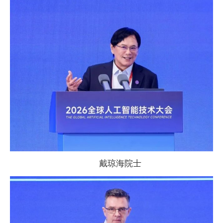
戴琼海院士