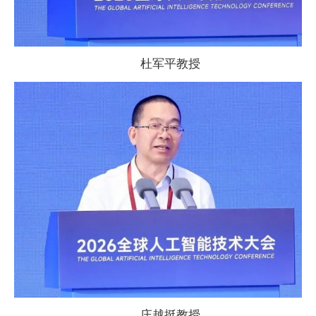
杜军
平教授
庄越挺教授