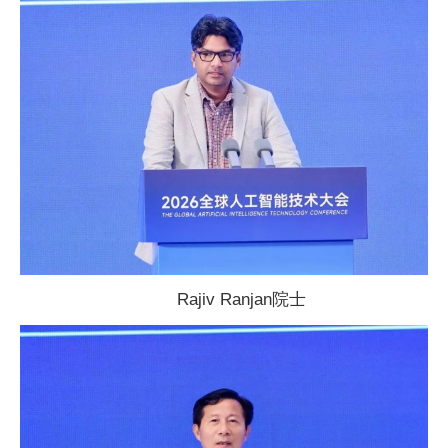
Rajiv Ranjan院士