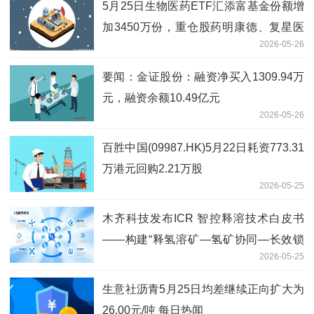
5月25日生物医药ETF汇添富基金份额增
加3450万份，重仓股药明康德、复星医
2026-05-26
药、泰格医药
要闻：金证股份：融资净买入1309.94万
元，融资余额10.49亿元
2026-05-26
百胜中国(09987.HK)5月22日耗资773.31
万港元回购2.21万股
2026-05-25
木齐科技发布ICR 智控释溶技术白皮书
——构建“释氢溶矿—氢矿协同—长效锁
2026-05-25
氢”三位一体技术体系
生意社沥青5月25日均差继续正向扩大为
26.00元/吨 每日热闻