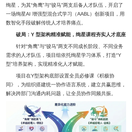
绚星，为其“角鹰”与“骏马”两支后备人才队伍，开启了
一场绚星AI 增强型混合式学
习（AABL）创新项目，用
数智化手段破解传统人才培养痛点。
破局：
Y 型架构精准赋能，
绚
星课程夯实人才底座
针对“角鹰”与“骏马”两支不同成长阶段、不同业务
需求的人才队伍，项目组依托绚星学
习体系，打造“Y
型”培养架构，实现精准化人才赋能。
项目在Y型架构底部设置全员必修课《积极协
同》，为组织搭建统一协作语言系统，建立共赢思维，
解决跨部门沟通内耗问题，让全员协作同频共振。