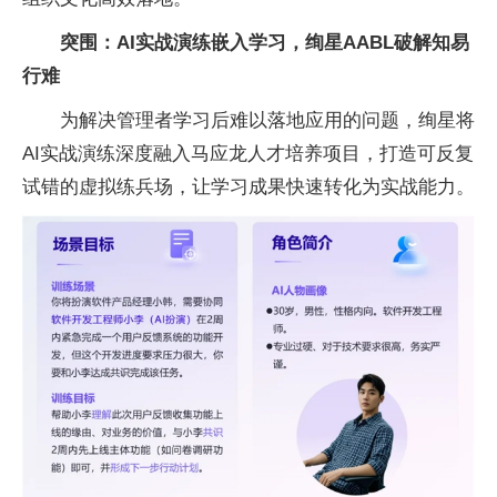
突围：
AI
实战演练嵌入学
习，
绚
星
AABL
破解知易
行难
为解决管理者学
习后难以落地应用的问题，绚星将
AI实战演练深度融入马应龙人才培养项目，打造可反复
试错的虚拟练兵场，让学
习成果快速转化为实战能力。