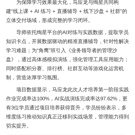
为保障学
习
效果最大化，马应龙与绚星共同构
建“线上课 + AI 练
习 + 直播辅导 + 线下沙盘 + 社群”的
立体交付场域，形成完整的学
习闭环。
导师依托绚星
平
台的AI对练与实践数据，提取学员
知识卡点，开展数据驱动的精准直播辅导，针对
性解决
学
习难题；为“角鹰”班引入《业务
领导者的管理沙
盘》，通过高体感模拟演练，强化管理工具应用能力；
同时搭配积分赛、排行榜、社群互动等游戏化运营机
制，营造浓厚学
习氛围。
项目数据显示，马应龙此次人才培养第一阶段实践
作业完成率达100%，AI实战演练完成率达97.62%，更
有3位学员通过项目培养获得晋升，学员纷纷表示，多
维度练
习推动知识真正迁移到实战场景，管理能力得到
切实提升。