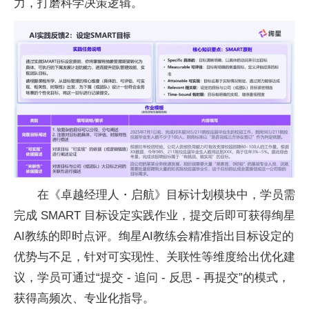
力，打磨科学决策逻辑。
在《卓越经理人・启航》目标计划模块中，学员需
完成 SMART 目标设定实践作业，提交后即可获得绚星
AI教练的即时点评。绚星AI教练会精准指出目标设定的
优势与不足，针对可实现
性、关联
性等维度给出优化建
议，学员可通过“提交 - 追问 - 反思 - 再提交”的模式，
获得高频次、专业化指导。