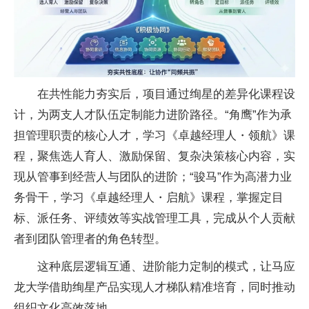
在共
性能力夯实后，项目通过绚星的差异化课程设
计，为两支人才队伍定制能力进阶路径。“角鹰”作为承
担管理职责的核心人才，学
习《卓越经理人・领航》课
程，聚焦选人育人、激励保留、复杂决策核心内容，实
现从管事到经营人与团队的进阶；“骏马”作为高潜力业
务骨干，学
习《卓越经理人・启航》课程，掌握定目
标、派任务、评绩效等实战管理工具，完成从个人贡献
者到团队管理者的角色转型。
这种底层逻辑互通、进阶能力定制的模式，让马应
龙大学借助绚星产品实现人才梯队精准培育，同时推动
组织文化高效落地。