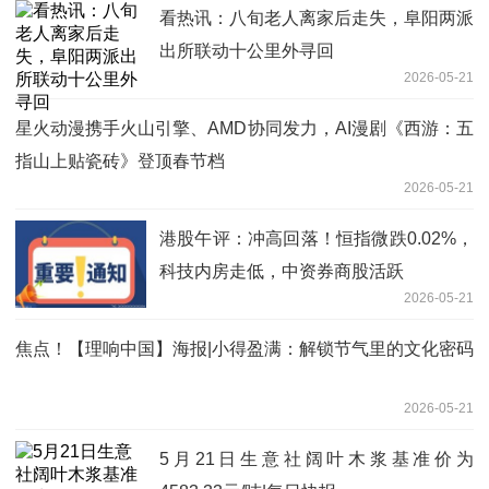
看热讯：八旬老人离家后走失，阜阳两派
出所联动十公里外寻回
2026-05-21
星火动漫携手火山引擎、AMD协同发力，AI漫剧《西游：五
指山上贴瓷砖》登顶春节档
2026-05-21
港股午评：冲高回落！恒指微跌0.02%，
科技内房走低，中资券商股活跃
2026-05-21
焦点！【理响中国】海报|小得盈满：解锁节气里的文化密码
2026-05-21
5月21日生意社阔叶木浆基准价为