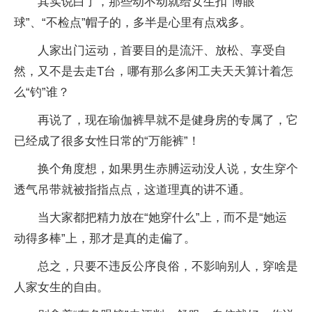
其实说白了，那些动不动就给女生扣“博眼
球”、“不检点”帽子的，多半是心里有点戏多。
人家出门运动，首要目的是流汗、放松、享受自
然，又不是去走T台，哪有那么多闲工夫天天算计着怎
么“钓”谁？
再说了，现在瑜伽裤早就不是健身房的专属了，它
已经成了很多女性日常的“万能裤”！
换个角度想，如果男生赤膊运动没人说，女生穿个
透气吊带就被指指点点，这道理真的讲不通。
当大家都把精力放在“她穿什么”上，而不是“她运
动得多棒”上，那才是真的走偏了。
总之，只要不违反公序良俗，不影响别人，穿啥是
人家女生的自由。