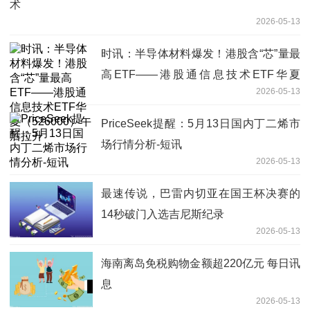
术
2026-05-13
时讯：半导体材料爆发！港股含“芯”量最
高ETF——港股通信息技术ETF华夏
2026-05-13
（526000）午后拉升
PriceSeek提醒：5月13日国内丁二烯市
场行情分析-短讯
2026-05-13
最速传说，巴雷内切亚在国王杯决赛的
14秒破门入选吉尼斯纪录
2026-05-13
海南离岛免税购物金额超220亿元 每日讯
息
2026-05-13