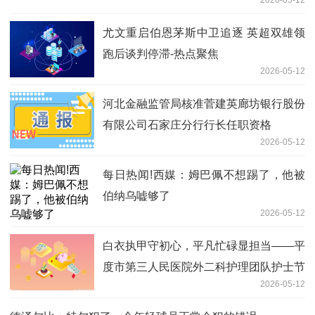
尤文重启伯恩茅斯中卫追逐 英超双雄领
跑后谈判停滞-热点聚焦
2026-05-12
河北金融监管局核准菅建英廊坊银行股份
有限公司石家庄分行行长任职资格
2026-05-12
每日热闻!西媒：姆巴佩不想踢了，他被
伯纳乌嘘够了
2026-05-12
白衣执甲守初心，平凡忙碌显担当——平
度市第三人民医院外二科护理团队护士节
2026-05-12
献礼 今热点