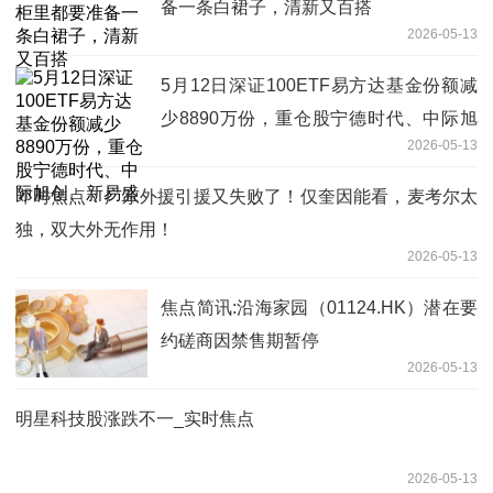
备一条白裙子，清新又百搭
2026-05-13
5月12日深证100ETF易方达基金份额减
少8890万份，重仓股宁德时代、中际旭
2026-05-13
创、新易盛
即时焦点：广东外援引援又失败了！仅奎因能看，麦考尔太
独，双大外无作用！
2026-05-13
焦点简讯:沿海家园（01124.HK）潜在要
约磋商因禁售期暂停
2026-05-13
明星科技股涨跌不一_实时焦点
2026-05-13