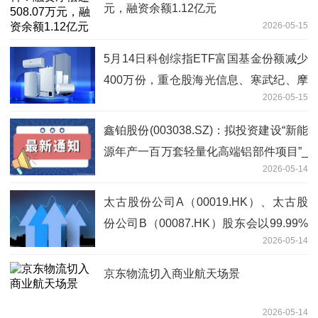
元，融资余额1.12亿元
2026-05-15
5月14日科创综指ETF富国基金份额减少
400万份，重仓股海光信息、寒武纪、摩
2026-05-15
尔线程 今日快看
鑫铂股份(003038.SZ)：拟投资建设“新能
源年产一百万套轻量化高端铝部件项目”_
2026-05-14
焦点资讯
太古股份公司A（00019.HK）、太古股
份公司B（00087.HK）股东会以99.99%
2026-05-14
赞成票通过回购授权_时快讯
京东物流切入商业航天场景
2026-05-14