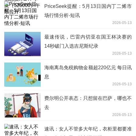
PriceSeek提醒：5月13日国内丁二烯市
场行情分析-短讯
2026-05-13
最速传说，巴雷内切亚在国王杯决赛的
14秒破门入选吉尼斯纪录
2026-05-13
海南离岛免税购物金额超220亿元 每日讯
息
2026-05-13
费尔明公开表态：只想留在巴萨，哪也不
去
2026-05-13
速讯：女人不管多大年纪，衣柜里都要准