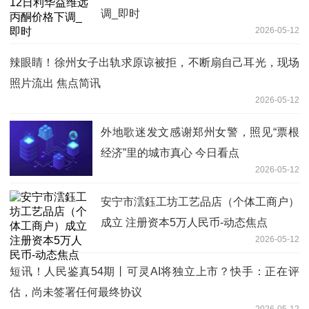
调_即时
2026-05-12
辣眼睛！徐州女子出轨求原谅被拒，不断扇自己耳光，现场
照片流出 焦点简讯
2026-05-12
外地歌迷发文感谢郑州女警，照见“票根
经济”里的城市真心 今日看点
2026-05-12
安宁市澐鈺工坊工艺品店（个体工商户）
成立 注册资本5万人民币-动态焦点
2026-05-12
短讯！人民鉴真54期丨可灵AI将独立上市？快手：正在评
估，尚未签署任何最终协议
2026-05-12