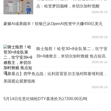
点：哈登梦回巅峰，米切尔加时觉醒
2026-05-14
豪赌AI成果颇丰！软银已从OpenAI投资中大赚450亿美元
2026-05-14
骑士险胜！哈登30+8全队第二，坎宁安
39+9难救主，米切尔加时救赎 焦点短讯
2026-05-14
【聚看点】西甲焦点战：比利亚雷亚尔主场对阵塞维利亚，
美国观众观赛指南
2026-05-14
5月14日生意社锦纶DTY基准价为17200.00元/吨