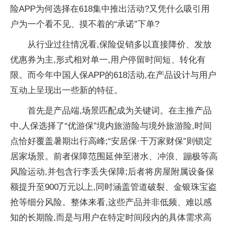
险APP为何选择在618集中推出活动?又凭什么吸引用
户为一个看不见、摸不着的“承诺”下单?
从行业过往情况看,保险促销多以直接降价、发放
优惠券为主,形式相对单一,用户停留时间短、转化有
限。而今年中国人保APP的618活动,在产品设计与用户
互动上呈现出一些新的特征。
首先是产品端,场景匹配成为关键词。在主推产品
中,人保选择了“优游保”境内旅游险与境外旅游险,时间
点恰好覆盖暑期出行高峰;“安居保·干万家财保”则锁定
居家场景。前者保障范围延伸至潜水、冲浪、蹦极等高
风险运动,并包含行李丢失保障;后者将房屋附属设备保
额提升至900万元以上,同时涵盖管道破裂、金银珠宝盗
抢等细分风险。整体来看,这些产品并非低频、难以感
知的长期险,而是与用户在特定时间段内的具体需求高