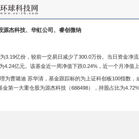
重仓股源杰科技、华虹公司、睿创微纳
新份额为3.19亿份，较前一交易日减少了300.0万份。当日资
24亿元。该基金近一周净值下跌0.24%，近一个月净值上涨
基金经理为曹璐迪 苏华清，基金跟踪标的为上证科创板100指数，
金第一大重仓股为源杰科技（688498），持股占比为4.72