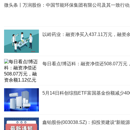
微头条丨万润股份：中国节能环保集团有限公司及其一致行动人
以岭药业：融资净买入437.11万元，融资余
每日看点!博迈科：融资净偿还508.07万元
5月14日科创综指ETF富国基金份额减少
鑫铂股份(003038.SZ)：拟投资建设“