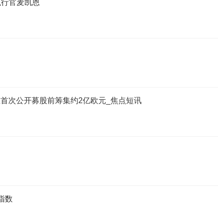
执行官麦凯恩
划在首次公开募股前筹集约2亿欧元_焦点短讯
指数