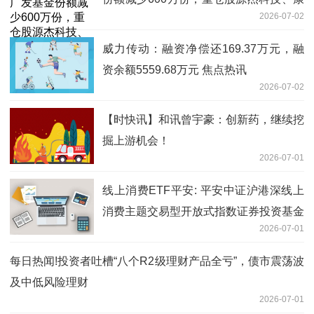
2026-07-02
恩贝、嘉化能源
威力传动：融资净偿还169.37万元，融
资余额5559.68万元 焦点热讯
2026-07-02
【时快讯】和讯曾宇豪：创新药，继续挖
掘上游机会！
2026-07-01
线上消费ETF平安: 平安中证沪港深线上
消费主题交易型开放式指数证券投资基金
2026-07-01
基金经理变更公告|今日看点
每日热闻!投资者吐槽“八个R2级理财产品全亏”，债市震荡波
及中低风险理财
2026-07-01