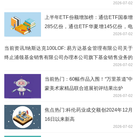
2026-07-02
上半年ETF份额增加榜：通信ETF国泰增
285亿份，通信ETF华夏增145亿份，电
2026-07-02
网设备ETF国泰份额增18倍（名单）_今
日讯
当前资讯!纳斯达克100LOF: 易方达基金管理有限公司关于
终止浦领基金销售有限公司办理本公司旗下基金销售业务的
2026-07-02
公告
当前热门：60幅作品入围！“万里茶道”中
蒙美术家精品联合巡展初评结果出炉
2026-07-02
焦点热门:科伦药业成交额创2024年12月
16日以来新高
2026-07-02