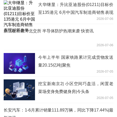
大华继显：升比亚迪股份(01211)目标价
至135港元 6月中国汽车制造商销售表现
2026-07-06
好坏参半
新三板双雄冲北交所 半导体防护热潮来袭 快资讯
2026-07-06
今年上半年 国家铁路累计完成货物发送
量20.15亿吨|聚焦
2026-07-05
挖宝新南京2| 小区空间巧盘活，闲置老
菜场变身免费健身房|今头条
2026-07-05
长安汽车：1-6月累计销量111.89万辆，同比下降17.44%|最