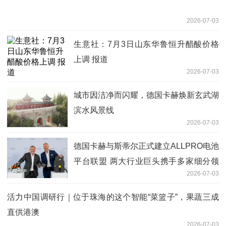
2026-07-03
生意社：7月3日山东华鲁恒升醋酸价格
上调 报道
2026-07-03
城市因洁净而闪耀，德国卡赫焕新玄武湖
滨水风景线
2026-07-03
德国卡赫与斯蒂尔正式建立ALLPRO电池
平台联盟 两大行业巨头携手多家细分领
2026-07-03
域专家，共推专业级电池生态系统
活力中国调研行｜位于珠海的这个智能“菜篮子”，果蔬三成
直供港澳
2026-07-03