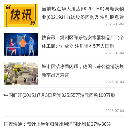
当前热点华大酒店(00201.HK)与顺豪物
业(00219.HK)就股份回购及特别股息建
2026-07-04
议委任独立财务顾问
快资讯：冀州区颐乐智安木器制品厂（个
体工商户）成立 注册资本5万人民币
2026-07-04
城市因洁净而闪耀，德国卡赫公益清洗焕
新南昌万寿宫
2026-07-03
中国旺旺(00151)7月3日斥资325.55万港元回购100万股
2026-07-03
国泰海通：预计上半年归母净利润同比增长27%-30%