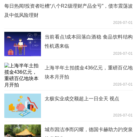
每日热闻!投资者吐槽“八个R2级理财产品全亏”，债市震荡波
及中低风险理财
2026-07-01
当前看点!成本回落白酒稳 食品饮料结构
性机遇来临
2026-07-01
上海半年土拍揽金436亿元，重磅百亿地
块本月开拍
2026-07-01
太极实业成交额超上一日全天 视点
2026-07-01
城市因洁净而闪耀，德国卡赫助力趵突泉