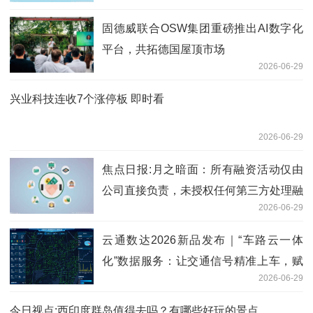
固德威联合OSW集团重磅推出AI数字化
平台，共拓德国屋顶市场
2026-06-29
兴业科技连收7个涨停板 即时看
2026-06-29
焦点日报:月之暗面：所有融资活动仅由
公司直接负责，未授权任何第三方处理融
2026-06-29
资交易
云通数达2026新品发布｜“车路云一体
化”数据服务：让交通信号精准上车，赋
2026-06-29
能智慧出行
今日视点:西印度群岛值得去吗？有哪些好玩的景点