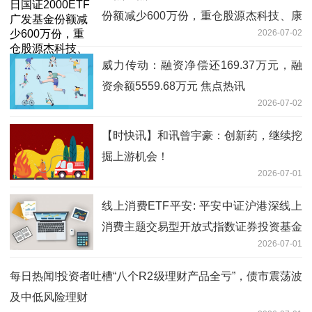
份额减少600万份，重仓股源杰科技、康
2026-07-02
恩贝、嘉化能源
威力传动：融资净偿还169.37万元，融
资余额5559.68万元 焦点热讯
2026-07-02
【时快讯】和讯曾宇豪：创新药，继续挖
掘上游机会！
2026-07-01
线上消费ETF平安: 平安中证沪港深线上
消费主题交易型开放式指数证券投资基金
2026-07-01
基金经理变更公告|今日看点
每日热闻!投资者吐槽“八个R2级理财产品全亏”，债市震荡波
及中低风险理财