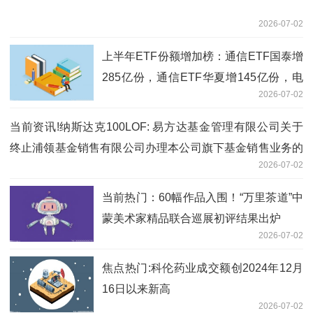
2026-07-02
上半年ETF份额增加榜：通信ETF国泰增
285亿份，通信ETF华夏增145亿份，电
2026-07-02
网设备ETF国泰份额增18倍（名单）_今
日讯
当前资讯!纳斯达克100LOF: 易方达基金管理有限公司关于
终止浦领基金销售有限公司办理本公司旗下基金销售业务的
2026-07-02
公告
当前热门：60幅作品入围！“万里茶道”中
蒙美术家精品联合巡展初评结果出炉
2026-07-02
焦点热门:科伦药业成交额创2024年12月
16日以来新高
2026-07-02