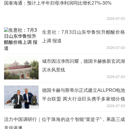
国泰海通：预计上半年归母净利润同比增长27%-30%
2026-07-03
生意社：7月3日山东华鲁恒升醋酸价格
上调 报道
2026-07-03
城市因洁净而闪耀，德国卡赫焕新玄武湖
滨水风景线
2026-07-03
德国卡赫与斯蒂尔正式建立ALLPRO电池
平台联盟 两大行业巨头携手多家细分领
2026-07-03
域专家，共推专业级电池生态系统
活力中国调研行｜位于珠海的这个智能“菜篮子”，果蔬三成
直供港澳