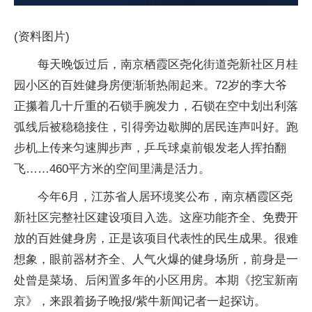
(资料图片)
每天晚饭过后，南京栖霞区尧化街道尧新社区月桂
园小区的百姓健身房便渐渐热闹起来。72岁的李大爷
正攥着几十斤重的石锁手腕发力，石锁在空中划出利落
弧线后被稳稳接住，引得旁边歇脚的居民连声叫好。跑
步机上传来匀速脚步声，乒乓球桌前银发老人挥拍翻
飞……460平方米的空间里满是活力。
今年6月，江苏省人居环境奖公布，南京栖霞区尧
新社区完整社区建设项目入选。这座功能齐全、免费开
放的百姓健身房，正是该项目代表性的民生成果。很难
想象，眼前器材齐全、人气火爆的健身场所，前身是一
处曾是菜场、后闲置多年的小区用房。本期《挖宝新南
京》，来跟着扬子晚报/紫牛新闻记者一起探访。