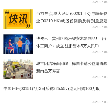
2026-07-04
当前热点华大酒店(00201.HK)与顺豪物
业(00219.HK)就股份回购及特别股息建
2026-07-04
议委任独立财务顾问
快资讯：冀州区颐乐智安木器制品厂（个
体工商户）成立 注册资本5万人民币
2026-07-04
城市因洁净而闪耀，德国卡赫公益清洗焕
新南昌万寿宫
2026-07-03
中国旺旺(00151)7月3日斥资325.55万港元回购100万股
2026-07-03