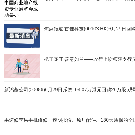
焦点报道:首佳科技(00103.HK)6月29日回
栀子花开 善意如兰——农行上饶师院支行
新鸿基公司(00086)6月29日斥资104.07万港元回购26万股 观
果速修苹果手机维修：透明报价、原厂配件、180天质保的全