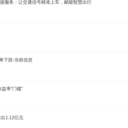
”数据服务：让交通信号精准上车，赋能智慧出行
单下跌-当前信息
益率“门槛”
出1.12亿元