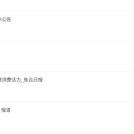
示公告
燃消费活力_焦点日报
 报道