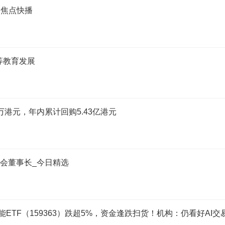
 焦点快播
等教育发展
.49万港元，年内累计回购5.43亿港元
事会董事长_今日精选
ETF（159363）跌超5%，资金逢跌扫货！机构：仍看好AI交