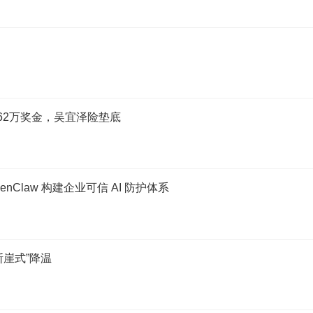
62万奖金，吴宜泽险垫底
enClaw 构建企业可信 AI 防护体系
断崖式”降温