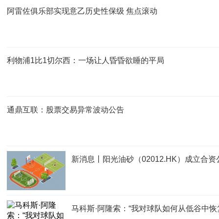
阿雷佐俱乐部实现意乙历史性保级 焦点滚动
利物浦1比1切尔西：一场让人昏昏欲睡的平局
通鼎互联：股票交易异常波动公告
新消息丨阳光油砂（02012.HK）成立合资
马科斯·阿隆索：“我对球队如何从低谷中恢