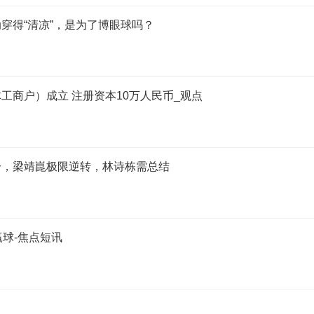
穿得“清凉”，是为了博眼球吗？
工商户）成立 注册资本10万人民币_观点
2分，梁靖崑极限逆转，林诗栋需总结
赢球-焦点短讯