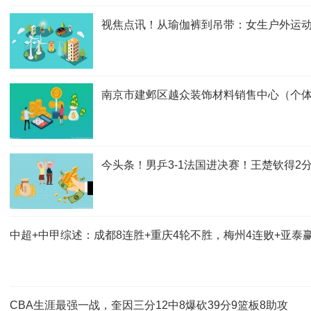
视焦点讯！从瑜伽裤到吊带：女生户外运动
南京市建邺区越众装饰材料销售中心（个体
今头条！男乒3-1法国进决赛！王楚钦得
中超+中甲综述：成都8连胜+重庆4轮不胜，梅州4连败+亚泰
CBA生涯最强一战，奎因三分12中8爆砍39分9篮板8助攻