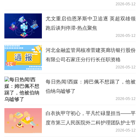
2026-05-12
尤文重启伯恩茅斯中卫追逐 英超双雄领
跑后谈判停滞-热点聚焦
2026-05-12
河北金融监管局核准菅建英廊坊银行股份
有限公司石家庄分行行长任职资格
2026-05-12
每日热闻!西媒：姆巴佩不想踢了，他被
伯纳乌嘘够了
2026-05-12
白衣执甲守初心，平凡忙碌显担当——平
度市第三人民医院外二科护理团队护士节
2026-05-12
献礼 今热点