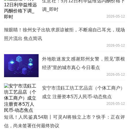
生意社：5月12日利华益维远丙酮价格下
调_即时
2026-05-12
辣眼睛！徐州女子出轨求原谅被拒，不断扇自己耳光，现场
照片流出 焦点简讯
2026-05-12
外地歌迷发文感谢郑州女警，照见“票根
经济”里的城市真心 今日看点
2026-05-12
安宁市澐鈺工坊工艺品店（个体工商户）
成立 注册资本5万人民币-动态焦点
2026-05-12
短讯！人民鉴真54期丨可灵AI将独立上市？快手：正在评
估，尚未签署任何最终协议