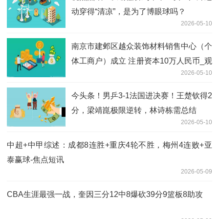
动穿得“清凉”，是为了博眼球吗？
2026-05-10
南京市建邺区越众装饰材料销售中心（个
体工商户）成立 注册资本10万人民币_观
2026-05-10
点
今头条！男乒3-1法国进决赛！王楚钦得2
分，梁靖崑极限逆转，林诗栋需总结
2026-05-10
中超+中甲综述：成都8连胜+重庆4轮不胜，梅州4连败+亚
泰赢球-焦点短讯
2026-05-09
CBA生涯最强一战，奎因三分12中8爆砍39分9篮板8助攻