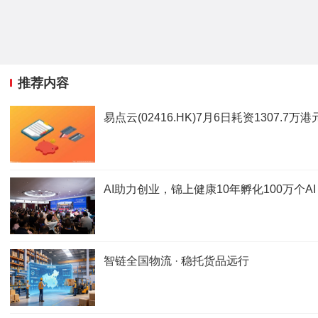
推荐内容
易点云(02416.HK)7月6日耗资1307.7万港
AI助力创业，锦上健康10年孵化100万个AI 
智链全国物流 · 稳托货品远行