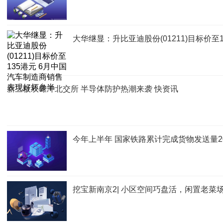
大华继显：升比亚迪股份(01211)目标价
新三板双雄冲北交所 半导体防护热潮来袭 快资讯
今年上半年 国家铁路累计完成货物发送量20
挖宝新南京2| 小区空间巧盘活，闲置老菜