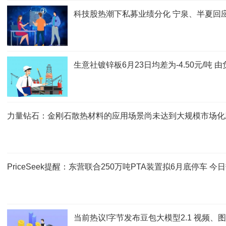
科技股热潮下私募业绩分化 宁泉、半夏回
生意社镀锌板6月23日均差为-4.50元/吨
力量钻石：金刚石散热材料的应用场景尚未达到大规模市场化
PriceSeek提醒：东营联合250万吨PTA装置拟6月底停车 今
当前热议!字节发布豆包大模型2.1 视频