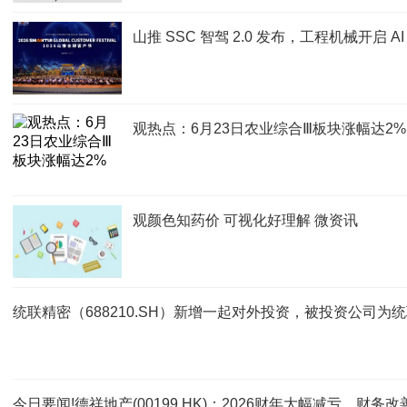
山推 SSC 智驾 2.0 发布，工程机械开启 
观热点：6月23日农业综合Ⅲ板块涨幅达2%
观颜色知药价 可视化好理解 微资讯
统联精密（688210.SH）新增一起对外投资，被投资公司
今日要闻!德祥地产(00199.HK)：2026财年大幅减亏，财