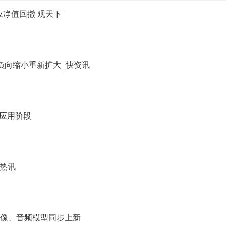
应净值回撤 观天下
 由负向缩小重新扩大_快资讯
应用阶段
日热讯
、图像、音频模型同步上新