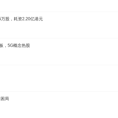
.85万股，耗资2.20亿港元
板，5G概念热股
力困局