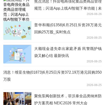
焦点消息！抖音电商强化食品类商品管理
规范；闪送App上线AI智能下单功能 | 未
2026-06-26
来商业早参
普华和顺(01358)6月25日斥资28万港元
回购25万股_实时焦点
2026-06-25
大额现金遗失牵出家庭矛盾 民警既护钱
袋又解心结 最新快讯
2026-06-25
消息！维亚生物(01873)6月25日斥资372.19万港元回购350
万股
2026-06-25
聚焦泵阀创新技术，菲沃泰全品类纳米防
护方案亮相 NEIC2026 常州大会