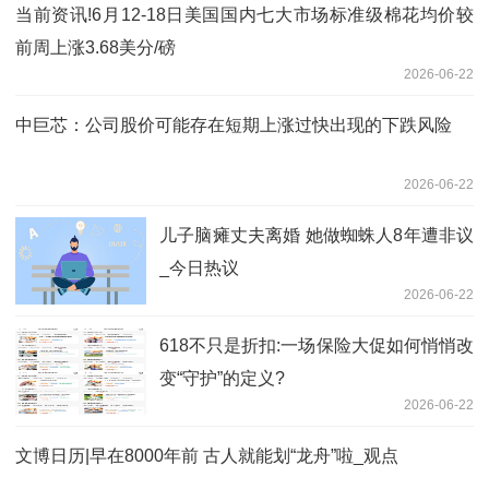
当前资讯!6月12-18日美国国内七大市场标准级棉花均价较
前周上涨3.68美分/磅
2026-06-22
中巨芯：公司股价可能存在短期上涨过快出现的下跌风险
2026-06-22
儿子脑瘫丈夫离婚 她做蜘蛛人8年遭非议
_今日热议
2026-06-22
618不只是折扣:一场保险大促如何悄悄改
变“守护”的定义?
2026-06-22
文博日历|早在8000年前 古人就能划“龙舟”啦_观点