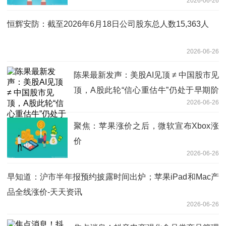
2026-06-26
FGFR2阳性晚期GC/GEJC II期研究结果
观天下
恒辉安防：截至2026年6月18日公司股东总人数15,363人
2026-06-26
陈果最新发声：美股AI见顶 ≠ 中国股市见
顶，A股此轮“信心重估牛”仍处于早期阶
2026-06-26
段，行情路还很长 即时焦点
聚焦：苹果涨价之后，微软宣布Xbox涨
价
2026-06-26
早知道：沪市半年报预约披露时间出炉；苹果iPad和Mac产
品全线涨价-天天资讯
2026-06-26