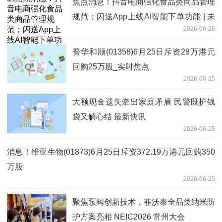
焦点消息！抖音电商强化食品类商品管理
规范；闪送App上线AI智能下单功能 | 未
2026-06-26
来商业早参
普华和顺(01358)6月25日斥资28万港元
回购25万股_实时焦点
2026-06-25
大额现金遗失牵出家庭矛盾 民警既护钱
袋又解心结 最新快讯
2026-06-25
消息！维亚生物(01873)6月25日斥资372.19万港元回购350
万股
2026-06-25
聚焦泵阀创新技术，菲沃泰全品类纳米防
护方案亮相 NEIC2026 常州大会